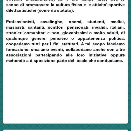
scopo di promuovere la cultura fisica e le attivita' sportive
dilettantistiche (come da statuto).
Professionisti, casalinghe, operai, studenti, medici,
musicisti, cantanti, scrittori, pensionati, invalidi, italiani,
stranieri comunitari e non, giovanissimi o molto adulti, di
qualunque genere, pensiero o appartenenza politica,
cooperiamo tutti per i fini statutari. A tal scopo facciamo
formazione, creaiamo eventi, collaboriamo anche con altre
associazioni partecipando alle loro iniziative oppure
mettendo a disposizione parte del locale che conduciamo.