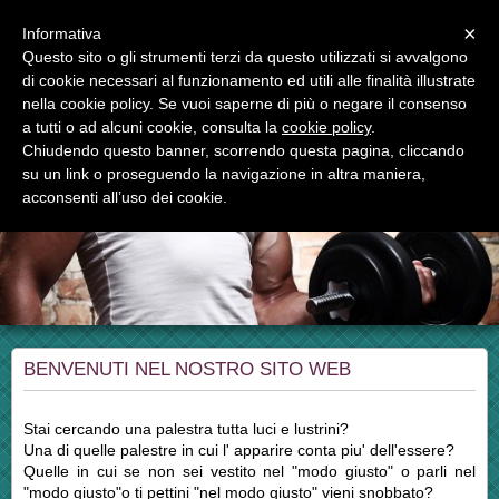
Menu
×
Informativa
Questo sito o gli strumenti terzi da questo utilizzati si avvalgono
di cookie necessari al funzionamento ed utili alle finalità illustrate
nella cookie policy. Se vuoi saperne di più o negare il consenso
a tutti o ad alcuni cookie, consulta la
cookie policy
.
Chiudendo questo banner, scorrendo questa pagina, cliccando
asd muscle house club
su un link o proseguendo la navigazione in altra maniera,
cultura fisica, fitness, preparazione indoor per tutti gli sport
acconsenti all’uso dei cookie.
BENVENUTI NEL NOSTRO SITO WEB
Stai cercando una palestra tutta luci e lustrini?
Una di quelle palestre in cui l' apparire conta piu' dell'essere?
Quelle in cui se non sei vestito nel "modo giusto" o parli nel
"modo giusto"o ti pettini "nel modo giusto" vieni snobbato?