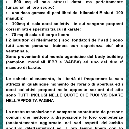
500 mq di sala attrezzi datati ma perfettamente
funzionali al loro scopo;
una ricca gamma di pesi liberi dai bilancieri E piu di 100
manubri;
100mq di sala corsi collettivi in cui vengono proposti
corsi mirati e specifici tra cui il karate;
70 mq di sala x il corpo libero.
I 2 istruttori di riferimento ( soci fondatori dell' asd ) sono
tutti anche personal trainers con esperienza piu' che
ventennale.
Sono provenienti dal mondo agonistico del body building
(campioni mondiali IFBB e WABBA) ed uno dei due e'
maestro di karate.
Le schede allenamento, la libertà di frequentare la sala
attrezzi in qualunque momento dell'orario di apertura ed i
corsi collettivi proposti nelle apposite sezioni del sito
sono TUTTI INCLUSI NELLE QUOTE CHE PUOI VISIONARE
NELL'APPOSITA PAGINA
La nostra associazione è composta soprattutto da persone
comuni che mettono a disposizione le loro competenze
(costantemente aggiornate nei vari aspetti dell'ambito
sportivo dilettantistico) ed il loro tempo libero con lo